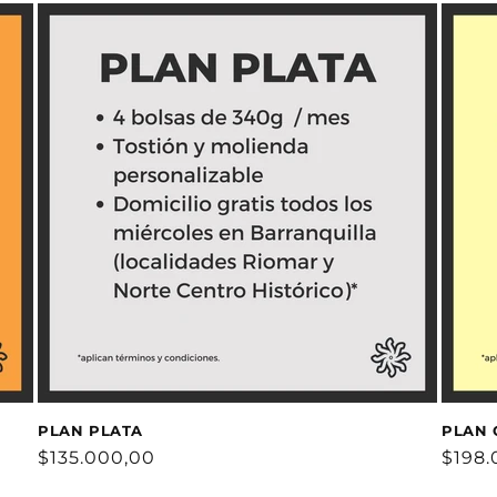
PLAN PLATA
PLAN 
Precio
$135.000,00
Preci
$198.
habitual
habit