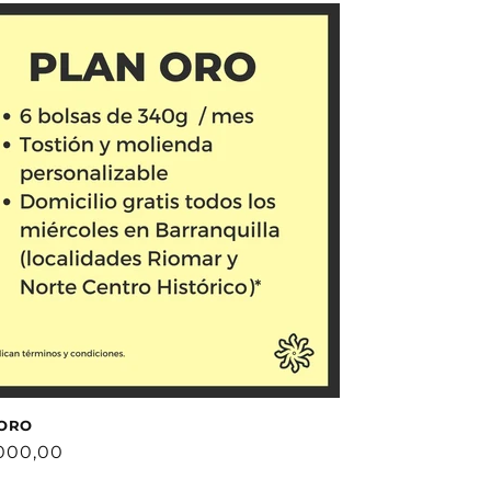
ORO
o
000,00
ual